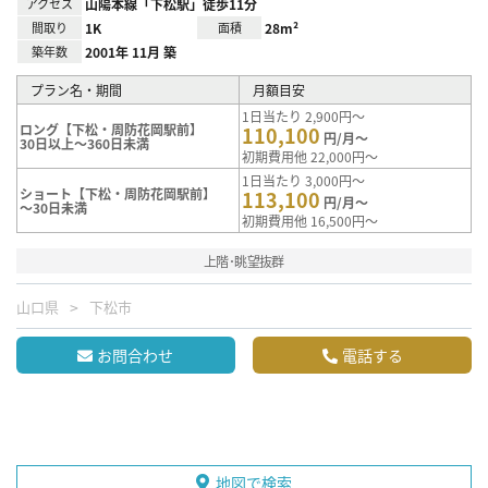
アクセス
山陽本線「下松駅」徒歩11分
間取り
1K
面積
28m²
築年数
2001年 11月 築
プラン名・期間
月額目安
1日当たり 2,900円～
ロング【下松・周防花岡駅前】
110,100
円/月～
30日以上～360日未満
初期費用他 22,000円～
1日当たり 3,000円～
ショート【下松・周防花岡駅前】
113,100
円/月～
～30日未満
初期費用他 16,500円～
上階･眺望抜群
山口県
下松市
お問合わせ
電話する
地図で検索