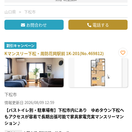
山口県
下松市
お問合わせ
電話する
割引キャンペーン
Kマンスリー下松・周防花岡駅前 1K-201(No.469812)
お気
に入
り登
録
下松市
情報更新日 2026/08/09 12:59
【バストイレ別・駐車場有】下松市内にあり ゆめタウン下松へ
もアクセスが容易で長期出張可能で家具家電充実マンスリーマン
ション♪