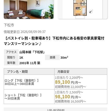
り登
録
下松市
情報更新日 2026/08/09 09:37
【バストイレ別・駐車場あり】下松市内にある格安の家具家電付
マンスリーマンション♪
アクセス
山陽本線「下松駅」
間取り
1K
面積
30m²
築年数
2001年 11月 築
プラン名・期間
月額目安
1日当たり 2,200円～
ロング【下松（潮音町）】
89,100
円/月～
30日以上～360日未満
初期費用他 22,000円～
1日当たり 2,500円～
ショート【下松（潮音町）】
98,100
円/月～
～30日未満
初期費用他 16,500円～
上階･眺望抜群