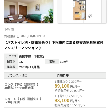
お気
に入
り登
録
下松市
情報更新日 2026/08/02 09:37
【バストイレ別・駐車場あり】下松市内にある格安の家具家電付
マンスリーマンション♪
アクセス
山陽本線「下松駅」
間取り
1K
面積
30m²
築年数
2001年 11月 築
プラン名・期間
月額目安
1日当たり 2,200円～
ロング【下松（潮音町）】
89,100
円/月～
30日以上～360日未満
初期費用他 22,000円～
1日当たり 2,500円～
ショート【下松（潮音町）】
98,100
円/月～
～30日未満
初期費用他 16,500円～