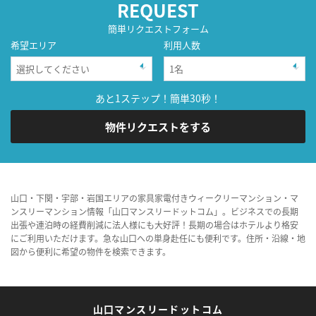
REQUEST
簡単リクエストフォーム
希望エリア
利用人数
あと1ステップ！簡単30秒！
物件リクエストをする
山口・下関・宇部・岩国エリアの家具家電付きウィークリーマンション・マ
ンスリーマンション情報「山口マンスリードットコム」。ビジネスでの長期
出張や連泊時の経費削減に法人様にも大好評！長期の場合はホテルより格安
にご利用いただけます。急な山口への単身赴任にも便利です。住所・沿線・地
図から便利に希望の物件を検索できます。
山口マンスリードットコム