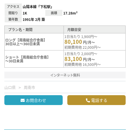
アクセス
山陽本線「下松駅」
間取り
1K
面積
17.28m²
築年数
1991年 2月 築
プラン名・期間
月額目安
1日当たり 1,900円～
ロング【周南総合庁舎南】
80,100
円/月～
30日以上～360日未満
初期費用他 22,000円～
1日当たり 2,000円～
ショート【周南総合庁舎南】
83,100
円/月～
～30日未満
初期費用他 16,500円～
インターネット無料
山口県
周南市
お問合わせ
電話する