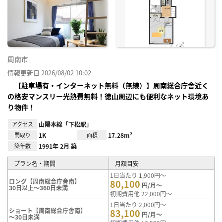
お気
に入
り登
録
周南市
情報更新日 2026/08/02 10:02
【駐車場有・インターネット無料（無線）】周南総合庁舎近く
の格安マンスリー光熱費無料！徳山周辺にも便利なネット環境あ
り物件！
アクセス
山陽本線「下松駅」
間取り
1K
面積
17.28m²
築年数
1991年 2月 築
プラン名・期間
月額目安
1日当たり 1,900円～
ロング【周南総合庁舎南】
80,100
円/月～
30日以上～360日未満
初期費用他 22,000円～
1日当たり 2,000円～
ショート【周南総合庁舎南】
83,100
円/月～
～30日未満