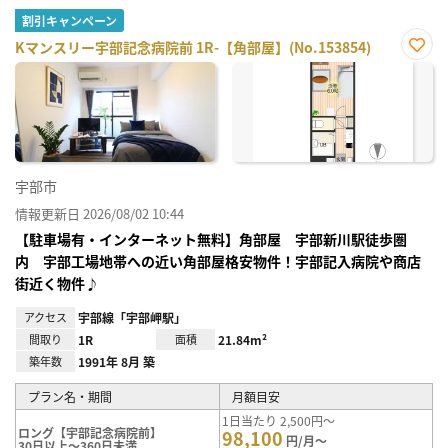
割引キャンペーン
Kマンスリー宇部記念病院前 1R-【角部屋】(No.153854)
お気
に入
り登
録
宇部市
情報更新日 2026/08/02 10:44
【駐車場有・インターネット無料】角部屋 宇部新川駅徒歩圏
内 宇部工場地帯への近い角部屋格安物件！宇部記入病院や商店
街近く物件♪
アクセス
宇部線「宇部岬駅」
間取り
1R
面積
21.84m²
築年数
1991年 8月 築
プラン名・期間
月額目安
1日当たり 2,500円～
ロング【宇部記念病院前】
98,100
円/月～
30日以上～360日未満