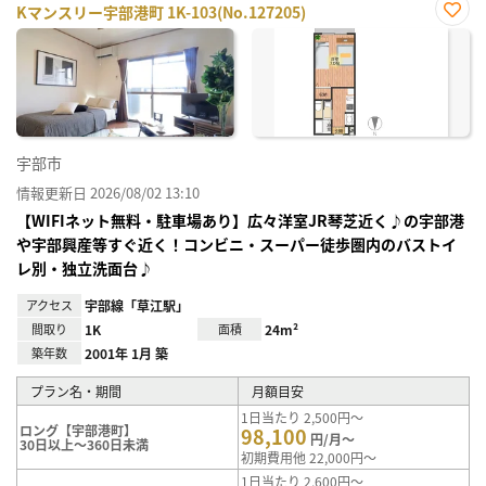
Kマンスリー宇部港町 1K-103(No.127205)
お気
に入
り登
録
宇部市
情報更新日 2026/08/02 13:10
【WIFIネット無料・駐車場あり】広々洋室JR琴芝近く♪の宇部港
や宇部興産等すぐ近く！コンビニ・スーパー徒歩圏内のバストイ
レ別・独立洗面台♪
アクセス
宇部線「草江駅」
間取り
1K
面積
24m²
築年数
2001年 1月 築
プラン名・期間
月額目安
1日当たり 2,500円～
ロング【宇部港町】
98,100
円/月～
30日以上～360日未満
初期費用他 22,000円～
1日当たり 2,600円～