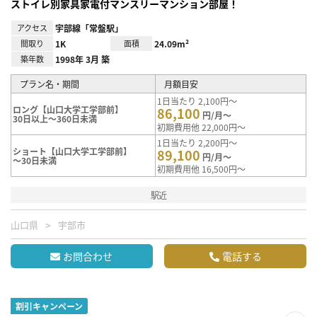
ストイレ別家具家電付マンスリーマンション部屋！
アクセス
宇部線「常盤駅」
間取り
1K
面積
24.09m²
築年数
1998年 3月 築
プラン名・期間
月額目安
1日当たり 2,100円～
ロング【山口大学工学部前】
86,100
円/月～
30日以上～360日未満
初期費用他 22,000円～
1日当たり 2,200円～
ショート【山口大学工学部前】
89,100
円/月～
～30日未満
初期費用他 16,500円～
駅近
山口県
宇部市
お問合わせ
電話する
割引キャンペーン