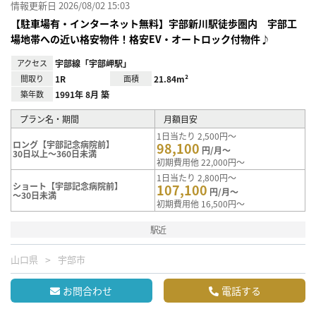
情報更新日 2026/08/02 15:03
【駐車場有・インターネット無料】宇部新川駅徒歩圏内 宇部工
場地帯への近い格安物件！格安EV・オートロック付物件♪
アクセス
宇部線「宇部岬駅」
間取り
1R
面積
21.84m²
築年数
1991年 8月 築
プラン名・期間
月額目安
1日当たり 2,500円～
ロング【宇部記念病院前】
98,100
円/月～
30日以上～360日未満
初期費用他 22,000円～
1日当たり 2,800円～
ショート【宇部記念病院前】
107,100
円/月～
～30日未満
初期費用他 16,500円～
駅近
山口県
宇部市
お問合わせ
電話する