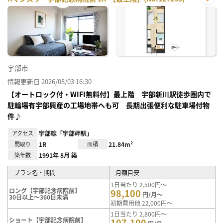
お気
に入
り登
録
宇部市
情報更新日 2026/08/03 16:30
【オートロック付・WIFI無料付】最上階 宇部新川駅徒歩圏内で
駐輪場有宇部興産の工場地帯へも可 長期出張便利な駐車場付物
件♪
アクセス
宇部線「宇部岬駅」
間取り
1R
面積
21.84m²
築年数
1991年 8月 築
プラン名・期間
月額目安
1日当たり 2,500円～
ロング【宇部記念病院前】
98,100
円/月～
30日以上～360日未満
初期費用他 22,000円～
1日当たり 2,800円～
ショート【宇部記念病院前】
107,100