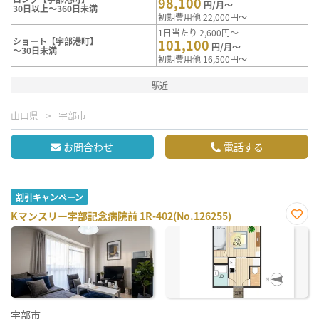
98,100
円/月～
30日以上～360日未満
初期費用他 22,000円～
1日当たり 2,600円～
ショート【宇部港町】
101,100
円/月～
～30日未満
初期費用他 16,500円～
駅近
山口県
宇部市
お問合わせ
電話する
割引キャンペーン
Kマンスリー宇部記念病院前 1R-402(No.126255)
お気
に入
り登
録
宇部市