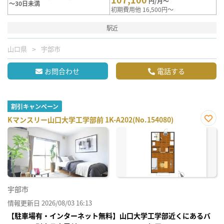
円/月～
～30日未満
初期費用他 16,500円～
駅近
山口県
宇部市
お問合わせ
電話する
割引キャンペーン
Kマンスリー山口大学工学部前 1K-A202(No.154080)
お気
に入
り登
録
宇部市
情報更新日 2026/08/03 16:13
【駐車場有・インターネット無料】山口大学工学部近くにあるバ