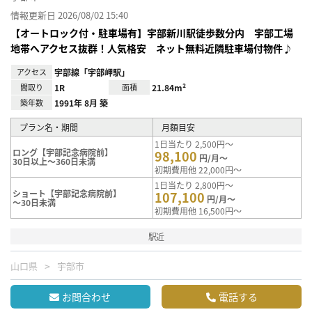
情報更新日 2026/08/02 15:40
【オートロック付・駐車場有】宇部新川駅徒歩数分内 宇部工場
地帯へアクセス抜群！人気格安 ネット無料近隣駐車場付物件♪
アクセス
宇部線「宇部岬駅」
間取り
1R
面積
21.84m²
築年数
1991年 8月 築
プラン名・期間
月額目安
1日当たり 2,500円～
ロング【宇部記念病院前】
98,100
円/月～
30日以上～360日未満
初期費用他 22,000円～
1日当たり 2,800円～
ショート【宇部記念病院前】
107,100
円/月～
～30日未満
初期費用他 16,500円～
駅近
山口県
宇部市
お問合わせ
電話する