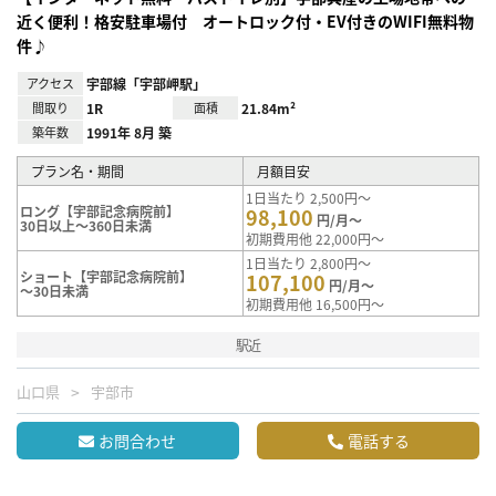
近く便利！格安駐車場付 オートロック付・EV付きのWIFI無料物
件♪
アクセス
宇部線「宇部岬駅」
間取り
1R
面積
21.84m²
築年数
1991年 8月 築
プラン名・期間
月額目安
1日当たり 2,500円～
ロング【宇部記念病院前】
98,100
円/月～
30日以上～360日未満
初期費用他 22,000円～
1日当たり 2,800円～
ショート【宇部記念病院前】
107,100
円/月～
～30日未満
初期費用他 16,500円～
駅近
山口県
宇部市
お問合わせ
電話する