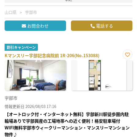
山口県
宇部市
お問合わせ
電話する
割引キャンペーン
Kマンスリー宇部記念病院前 1R-206(No.153088)
お気
に入
り登
録
宇部市
情報更新日 2026/08/03 17:16
【オートロック付・インターネット無料】宇部新川駅徒歩圏内駐
輪場ありで宇部興産の工場地帯への近く便利！格安駐車場付
WIFI無料宇部市ウィークリーマンション・マンスリーマンション
物件♪