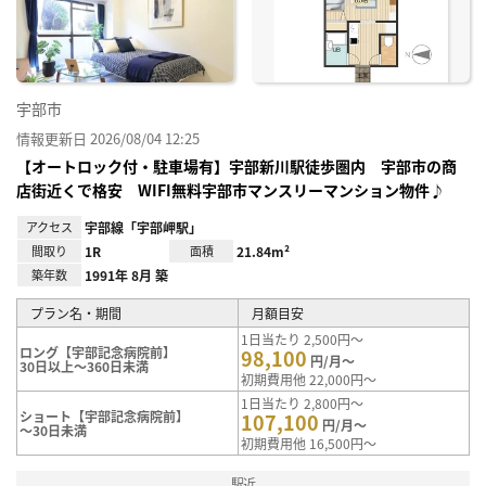
り登
録
宇部市
情報更新日 2026/08/04 12:25
【オートロック付・駐車場有】宇部新川駅徒歩圏内 宇部市の商
店街近くで格安 WIFI無料宇部市マンスリーマンション物件♪
アクセス
宇部線「宇部岬駅」
間取り
1R
面積
21.84m²
築年数
1991年 8月 築
プラン名・期間
月額目安
1日当たり 2,500円～
ロング【宇部記念病院前】
98,100
円/月～
30日以上～360日未満
初期費用他 22,000円～
1日当たり 2,800円～
ショート【宇部記念病院前】
107,100
円/月～
～30日未満
初期費用他 16,500円～
駅近