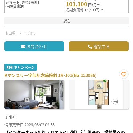
ショート【宇部港町】
101,100
円/月～
～30日未満
初期費用他 16,500円～
駅近
山口県
宇部市
お問合わせ
電話する
割引キャンペーン
Kマンスリー宇部記念病院前 1R-101(No.153086)
お気
に入
り登
録
宇部市
情報更新日 2026/08/02 09:33
【インターネット無料・バストイレ別】宇部興産の工場地帯への