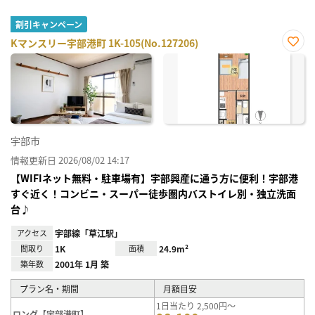
割引キャンペーン
Kマンスリー宇部港町 1K-105(No.127206)
お気
に入
り登
録
宇部市
情報更新日 2026/08/02 14:17
【WIFIネット無料・駐車場有】宇部興産に通う方に便利！宇部港
すぐ近く！コンビニ・スーパー徒歩圏内バストイレ別・独立洗面
台♪
アクセス
宇部線「草江駅」
間取り
1K
面積
24.9m²
築年数
2001年 1月 築
プラン名・期間
月額目安
1日当たり 2,500円～
ロング【宇部港町】