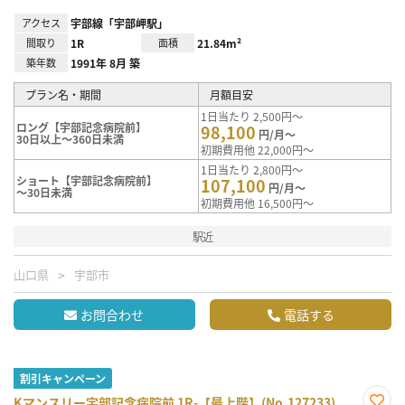
アクセス
宇部線「宇部岬駅」
間取り
1R
面積
21.84m²
築年数
1991年 8月 築
プラン名・期間
月額目安
1日当たり 2,500円～
ロング【宇部記念病院前】
98,100
円/月～
30日以上～360日未満
初期費用他 22,000円～
1日当たり 2,800円～
ショート【宇部記念病院前】
107,100
円/月～
～30日未満
初期費用他 16,500円～
駅近
山口県
宇部市
お問合わせ
電話する
割引キャンペーン
Kマンスリー宇部記念病院前 1R-【最上階】(No.127233)