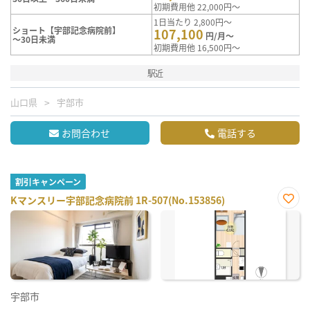
初期費用他 22,000円～
1日当たり 2,800円～
ショート【宇部記念病院前】
107,100
円/月～
～30日未満
初期費用他 16,500円～
駅近
山口県
宇部市
お問合わせ
電話する
割引キャンペーン
Kマンスリー宇部記念病院前 1R-507(No.153856)
お気
に入
り登
録
宇部市