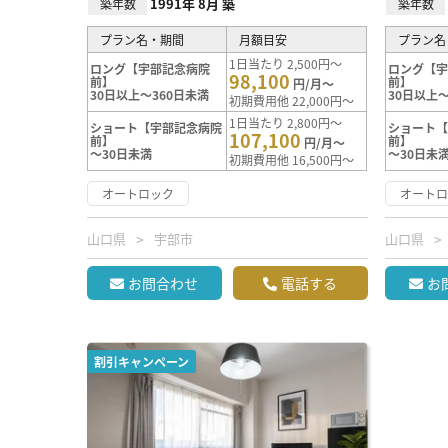
1991年 8月 築
築年数
築年数
プラン名・期間
月額目安
プラン名
1日当たり 2,500円～
ロング【宇部記念病院
ロング【
98,100
前】
前】
円/月～
30日以上～360日未満
30日以上～
初期費用他 22,000円～
1日当たり 2,800円～
ショート【宇部記念病院
ショート
107,100
前】
前】
円/月～
～30日未満
～30日未
初期費用他 16,500円～
オートロック
オート
山口県
宇部市
山口県
お問合わせ
電話する
お
割引キャンペーン