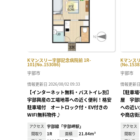
り登
録
Kマンスリー宇部記念病院前 1R-
Kマンスリ
101(No.153086)
(No.1538
宇部市
宇部市
情報更新日 2026/08/02 09:33
情報更新日 20
【インターネット無料・バストイレ別】
【駐車場
宇部興産の工場地帯への近く便利！格安
屋 宇部
駐車場付 オートロック付・EV付きの
への近い
WIFI無料物件♪
や商店街
宇部線「宇部岬駅」
アクセス
アクセス
1R
21.84m²
間取り
面積
間取り