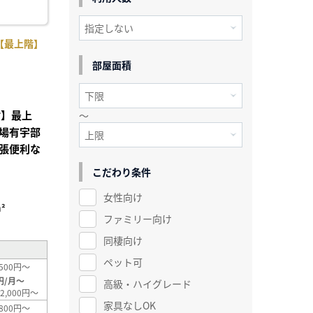
【最上階】
部屋面積
付】最上
～
場有宇部
張便利な
こだわり条件
女性向け
²
ファミリー向け
同棲向け
ペット可
500円～
円/月～
高級・ハイグレード
2,000円～
家具なしOK
800円～