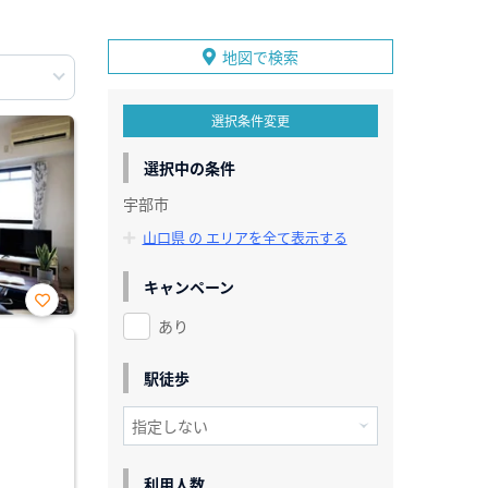
地図で検索
選択条件変更
選択中の条件
宇部市
山口県 の エリアを全て表示する
キャンペーン
あり
お気
に入
り登
録
駅徒歩
利用人数