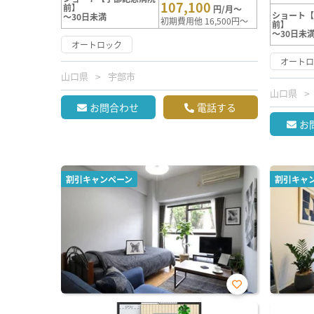
107,100
前】
円/月～
ショート
～30日未満
初期費用他 16,500円～
前】
～30日未
オートロック
オート
山口県
宇部市
山口県
お問合わせ
電話する
お
割引キャンペーン
割引キャ
お気
に入