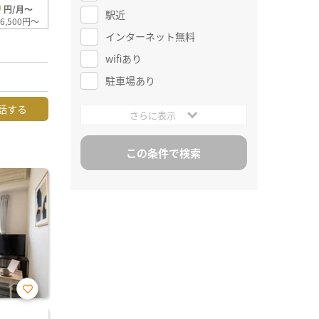
0
円/月～
駅近
6,500円～
インターネット無料
wifiあり
駐車場あり
話する
さらに表示
お気
に入