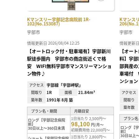
Kマンスリー宇部記念病院前 1R-
Kマンスリ
102(No.153087)
206(No.1
宇部市
宇部市
情報更新日 2026/08/04 12:25
情報更新日 20
【オートロック付・駐車場有】宇部新川
【オート
駅徒歩圏内 宇部市の商店街近くで格
料】宇部
安 WIFI無料宇部市マンスリーマンショ
部興産の
ン物件♪
車場付 
ンション
宇部線「宇部岬駅」
アクセス
1R
21.84m²
間取り
面積
アクセス
1991年 8月 築
築年数
間取り
築年数
プラン名・期間
月額目安
1日当たり 2,500円～
プラン名
ロング【宇部記念病院
98,100
前】
円/月～
ロング【
30日以上～360日未満
初期費用他 22,000円～
前】
30日以上～
1日当たり 2,800円～
ショート【宇部記念病院