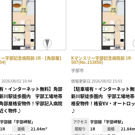
り登
録
ー宇部記念病院前 1R-【角部屋】
Kマンスリー宇部記念病院前 1R-
54)
507(No.153856)
宇部市
26/08/02 10:44
情報更新日 2026/08/02 15:03
有・インターネット無料】角部
【駐車場有・インターネット無
新川駅徒歩圏内 宇部工場地帯
新川駅徒歩圏内 宇部工場地帯
角部屋格安物件！宇部記入病院
格安物件！格安EV・オートロ
近く物件♪
♪
宇部線「宇部岬駅」
宇部線「宇部岬駅」
アクセス
1R
21.84m²
1R
21.84m
面積
間取り
面積