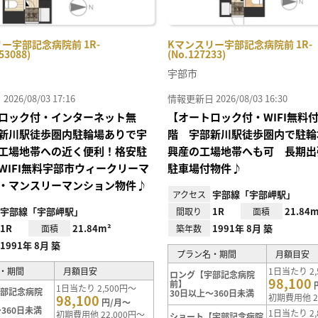
ー宇部記念病院前 1R-
Kマンスリー宇部記念病院前 1R-
53088)
(No.127233)
宇部市
26/08/03 17:16
情報更新日 2026/08/03 16:30
ロック付・インターネット無
【オートロック付・WIFI無料
新川駅徒歩圏内駐輪場ありで宇
階 宇部新川駅徒歩圏内で駐輪
工場地帯への近く便利！格安駐
興産の工場地帯へも可 長期出
WIFI無料宇部市ウィークリーマ
駐車場付物件♪
・マンスリーマンション物件♪
宇部線「宇部岬駅」
アクセス
宇部線「宇部岬駅」
1R
21.84m
間取り
面積
1R
21.84m²
1991年 8月 築
面積
築年数
1991年 8月 築
プラン名・期間
月額目安
・期間
月額目安
1日当たり 2,
ロング【宇部記念病院
98,100
前】
1日当たり 2,500円～
宇部記念病院
30日以上～360日未満
98,100
初期費用他 2
円/月～
360日未満
1日当たり 2,
初期費用他 22,000円～
ショート【宇部記念病院