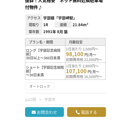
抜群！人気格安 ネット無料近隣駐車場
付物件♪
宇部線「宇部岬駅」
アクセス
1R
21.84m²
間取り
面積
1991年 8月 築
築年数
プラン名・期間
月額目安
1日当たり 2,500円～
ロング【宇部記念病院
98,100
前】
円/月～
30日以上～360日未満
初期費用他 22,000円～
1日当たり 2,800円～
ショート【宇部記念病院
107,100
前】
円/月～
～30日未満
初期費用他 16,500円～
オートロック
山口県
宇部市
お問合わせ
電話する