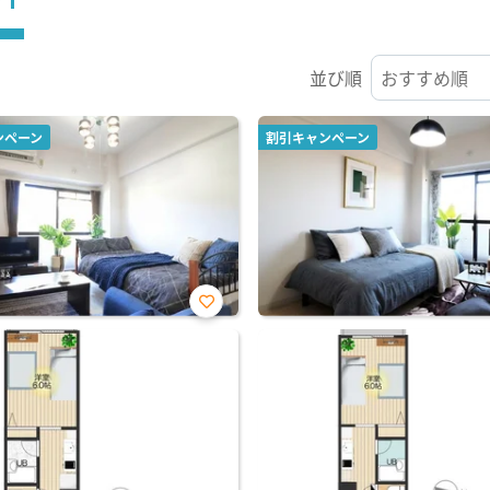
並び順
ンペーン
割引キャンペーン
お気
に入
り登
録