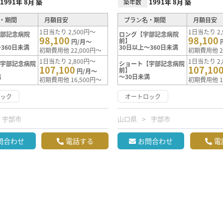
1991年 8月 築
1991年 8月 築
築年数
・期間
月額目安
プラン名・期間
月額目安
1日当たり 2,500円～
1日当たり 2,
宇部記念病院
ロング【宇部記念病院
98,100
98,100
前】
円/月～
360日未満
30日以上～360日未満
初期費用他 22,000円～
初期費用他 2
1日当たり 2,800円～
1日当たり 2,
【宇部記念病院
ショート【宇部記念病院
107,100
107,10
前】
円/月～
満
～30日未満
初期費用他 16,500円～
初期費用他 1
ロック
オートロック
宇部市
山口県
宇部市
問合わせ
電話する
お問合わせ
電