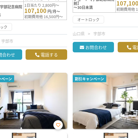
107,10
前】
1日当たり 2,800円～
【宇部記念病院
～30日未満
107,100
初期費用他 1
円/月～
満
初期費用他 16,500円～
オートロック
ロック
山口県
宇部市
宇部市
お問合わせ
電
問合わせ
電話する
ンペーン
割引キャンペーン
お気
に入