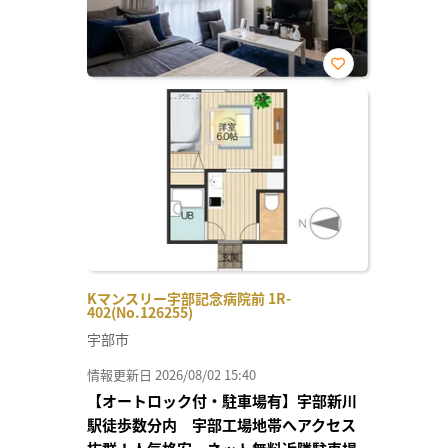
お気
に入
り登
録
Kマンスリー宇部記念病院前 1R-
402(No.126255)
宇部市
情報更新日 2026/08/02 15:40
【オートロック付・駐車場有】宇部新川
駅徒歩数分内 宇部工場地帯へアクセス