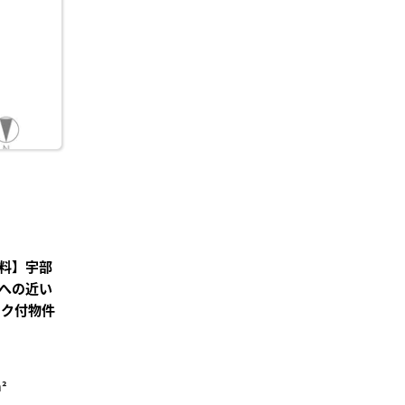
り登
録
料】宇部
への近い
ック付物件
²