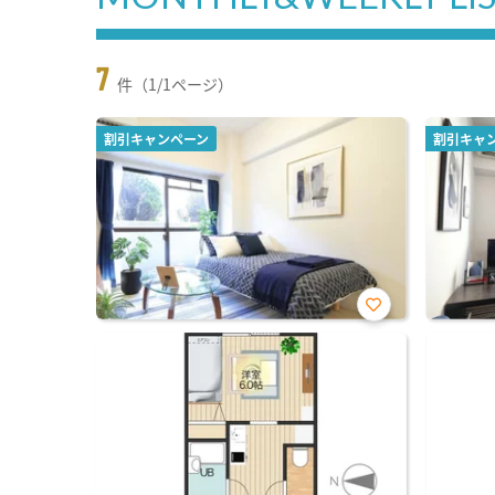
7
件（1/1ページ）
割引キャンペーン
割引キャ
お気
に入
り登
録