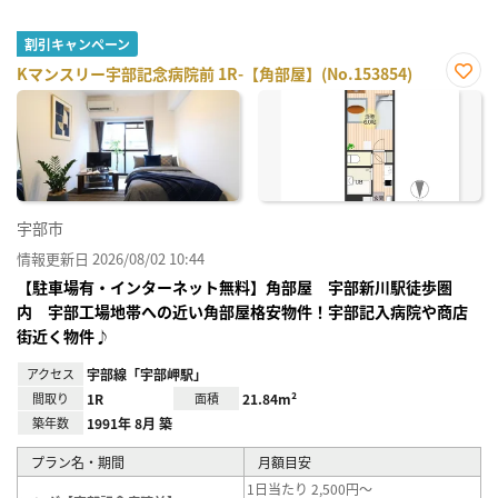
割引キャンペーン
Kマンスリー宇部記念病院前 1R-【角部屋】(No.153854)
お気
に入
り登
録
宇部市
情報更新日 2026/08/02 10:44
【駐車場有・インターネット無料】角部屋 宇部新川駅徒歩圏
内 宇部工場地帯への近い角部屋格安物件！宇部記入病院や商店
街近く物件♪
アクセス
宇部線「宇部岬駅」
間取り
1R
面積
21.84m²
築年数
1991年 8月 築
プラン名・期間
月額目安
1日当たり 2,500円～