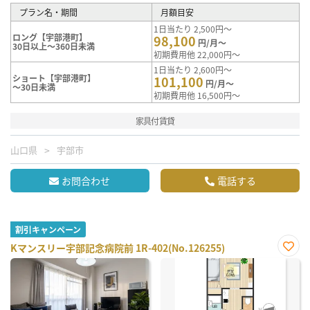
プラン名・期間
月額目安
1日当たり 2,500円～
ロング【宇部港町】
98,100
円/月～
30日以上～360日未満
初期費用他 22,000円～
1日当たり 2,600円～
ショート【宇部港町】
101,100
円/月～
～30日未満
初期費用他 16,500円～
家具付賃貸
山口県
宇部市
お問合わせ
電話する
割引キャンペーン
Kマンスリー宇部記念病院前 1R-402(No.126255)
お気
に入
り登
録