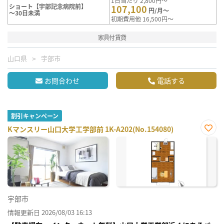
1日当たり 2,800円～
ショート【宇部記念病院前】
107,100
円/月～
～30日未満
初期費用他 16,500円～
家具付賃貸
山口県
宇部市
お問合わせ
電話する
割引キャンペーン
Kマンスリー山口大学工学部前 1K-A202(No.154080)
お気
に入
り登
録
宇部市
情報更新日 2026/08/03 16:13