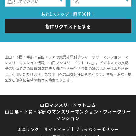
あと1ステップ！簡単30秒！
物件リクエストをする
山口・下関・宇部・岩国エリアの家具家電付きウィークリーマンション・マ
ンスリーマンション情報「山口マンスリードットコム」。ビジネスでの長期
出張や連泊時の経費削減に法人様にも大好評！長期の場合はホテルより格安
にご利用いただけます。急な山口への単身赴任にも便利です。住所・沿線・地
図から便利に希望の物件を検索できます。
山口マンスリードットコム
山口県・下関・宇部のマンスリーマンション・ウィークリー
マンション
関連リンク
サイトマップ
プライバシーポリシー