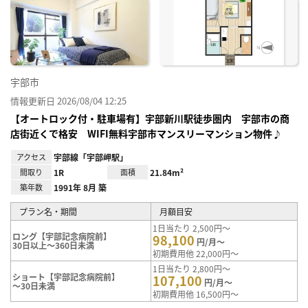
お気
に入
り登
録
宇部市
情報更新日 2026/08/04 12:25
【オートロック付・駐車場有】宇部新川駅徒歩圏内 宇部市の商
店街近くで格安 WIFI無料宇部市マンスリーマンション物件♪
アクセス
宇部線「宇部岬駅」
間取り
1R
面積
21.84m²
築年数
1991年 8月 築
プラン名・期間
月額目安
1日当たり 2,500円～
ロング【宇部記念病院前】
98,100
円/月～
30日以上～360日未満
初期費用他 22,000円～
1日当たり 2,800円～
ショート【宇部記念病院前】
107,100
円/月～
～30日未満
初期費用他 16,500円～