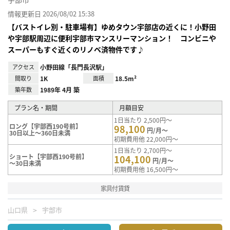
情報更新日 2026/08/02 15:38
【バストイレ別・駐車場有】ゆめタウン宇部店の近くに！小野田
や宇部駅周辺に便利宇部市マンスリーマンション！ コンビニや
スーパーもすぐ近くのリノベ済物件です♪
アクセス
小野田線「長門長沢駅」
間取り
1K
面積
18.5m²
築年数
1989年 4月 築
プラン名・期間
月額目安
1日当たり 2,500円～
ロング【宇部西190号前】
98,100
円/月～
30日以上～360日未満
初期費用他 22,000円～
1日当たり 2,700円～
ショート【宇部西190号前】
104,100
円/月～
～30日未満
初期費用他 16,500円～
家具付賃貸
山口県
宇部市