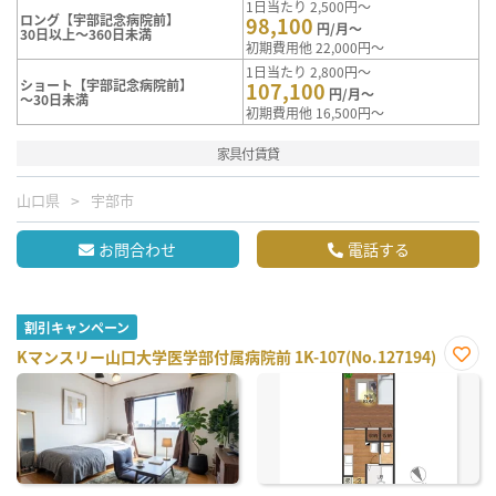
1日当たり 2,500円～
ロング【宇部記念病院前】
98,100
円/月～
30日以上～360日未満
初期費用他 22,000円～
1日当たり 2,800円～
ショート【宇部記念病院前】
107,100
円/月～
～30日未満
初期費用他 16,500円～
家具付賃貸
山口県
宇部市
お問合わせ
電話する
割引キャンペーン
Kマンスリー山口大学医学部付属病院前 1K-107(No.127194)
お気
に入
り登
録