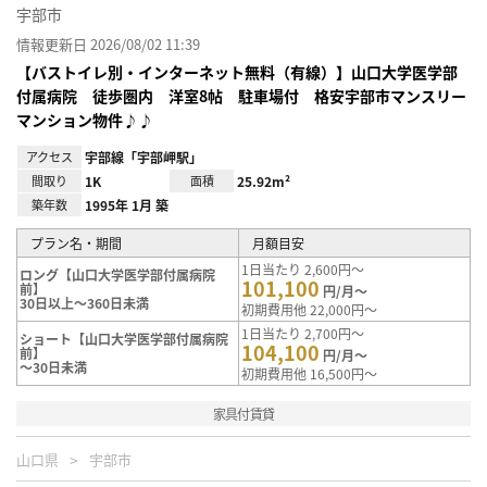
宇部市
情報更新日 2026/08/02 11:39
【バストイレ別・インターネット無料（有線）】山口大学医学部
付属病院 徒歩圏内 洋室8帖 駐車場付 格安宇部市マンスリー
マンション物件♪♪
アクセス
宇部線「宇部岬駅」
間取り
1K
面積
25.92m²
築年数
1995年 1月 築
プラン名・期間
月額目安
1日当たり 2,600円～
ロング【山口大学医学部付属病院
101,100
前】
円/月～
30日以上～360日未満
初期費用他 22,000円～
1日当たり 2,700円～
ショート【山口大学医学部付属病院
104,100
前】
円/月～
～30日未満
初期費用他 16,500円～
家具付賃貸
山口県
宇部市