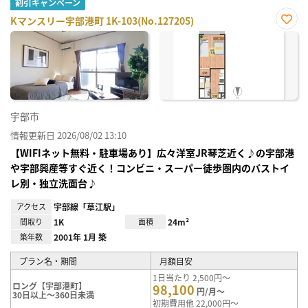
割引キャンペーン
Kマンスリー宇部港町 1K-103(No.127205)
お気
に入
り登
録
宇部市
情報更新日 2026/08/02 13:10
【WIFIネット無料・駐車場あり】広々洋室JR琴芝近く♪の宇部港
や宇部興産等すぐ近く！コンビニ・スーパー徒歩圏内のバストイ
レ別・独立洗面台♪
アクセス
宇部線「草江駅」
間取り
1K
面積
24m²
築年数
2001年 1月 築
プラン名・期間
月額目安
1日当たり 2,500円～
ロング【宇部港町】
98,100
円/月～
30日以上～360日未満
初期費用他 22,000円～