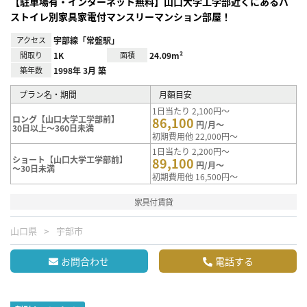
【駐車場有・インターネット無料】山口大学工学部近くにあるバ
ストイレ別家具家電付マンスリーマンション部屋！
アクセス
宇部線「常盤駅」
間取り
1K
面積
24.09m²
築年数
1998年 3月 築
プラン名・期間
月額目安
1日当たり 2,100円～
ロング【山口大学工学部前】
86,100
円/月～
30日以上～360日未満
初期費用他 22,000円～
1日当たり 2,200円～
ショート【山口大学工学部前】
89,100
円/月～
～30日未満
初期費用他 16,500円～
家具付賃貸
山口県
宇部市
お問合わせ
電話する