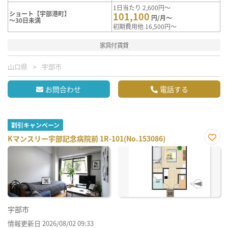
1日当たり 2,600円～
ショート【宇部港町】
101,100
円/月～
～30日未満
初期費用他 16,500円～
家具付賃貸
山口県
宇部市
お問合わせ
電話する
割引キャンペーン
Kマンスリー宇部記念病院前 1R-101(No.153086)
お気
に入
り登
録
宇部市
情報更新日 2026/08/02 09:33