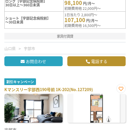
ロング【宇部記念病院前】
98,100
円/月～
30日以上～360日未満
初期費用他 22,000円～
1日当たり 2,800円～
ショート【宇部記念病院前】
107,100
円/月～
～30日未満
初期費用他 16,500円～
家具付賃貸
山口県
宇部市
お問合わせ
電話する
割引キャンペーン
Kマンスリー宇部西190号前 1K-202(No.127209)
お気
に入
り登
録
宇部市