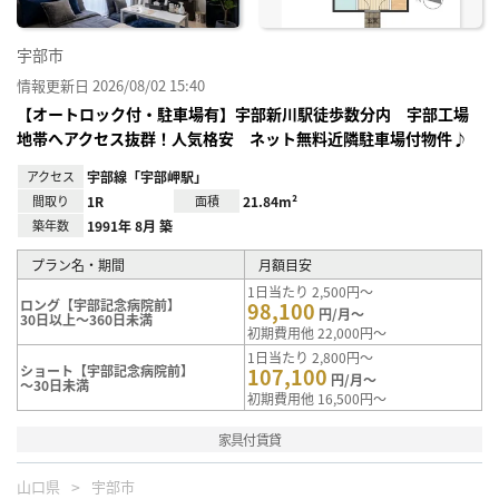
宇部市
情報更新日 2026/08/02 15:40
【オートロック付・駐車場有】宇部新川駅徒歩数分内 宇部工場
地帯へアクセス抜群！人気格安 ネット無料近隣駐車場付物件♪
アクセス
宇部線「宇部岬駅」
間取り
1R
面積
21.84m²
築年数
1991年 8月 築
プラン名・期間
月額目安
1日当たり 2,500円～
ロング【宇部記念病院前】
98,100
円/月～
30日以上～360日未満
初期費用他 22,000円～
1日当たり 2,800円～
ショート【宇部記念病院前】
107,100
円/月～
～30日未満
初期費用他 16,500円～
家具付賃貸
山口県
宇部市