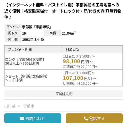
【インターネット無料・バストイレ別】宇部興産の工場地帯への
近く便利！格安駐車場付 オートロック付・EV付きのWIFI無料物
件♪
アクセス
宇部線「宇部岬駅」
間取り
1R
面積
21.84m²
築年数
1991年 8月 築
プラン名・期間
月額目安
1日当たり 2,500円～
ロング【宇部記念病院前】
98,100
円/月～
30日以上～360日未満
初期費用他 22,000円～
1日当たり 2,800円～
ショート【宇部記念病院前】
107,100
円/月～
～30日未満
初期費用他 16,500円～
家具付賃貸
山口県
宇部市
お問合わせ
電話する