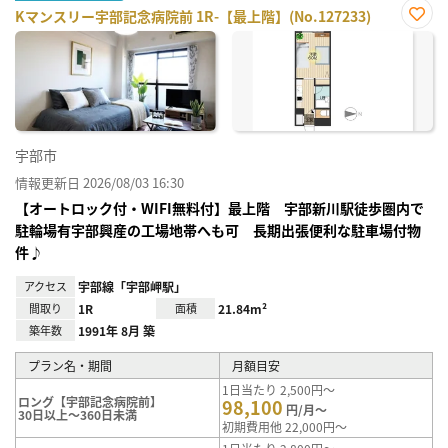
Kマンスリー宇部記念病院前 1R-【最上階】(No.127233)
お気
に入
り登
録
宇部市
情報更新日 2026/08/03 16:30
【オートロック付・WIFI無料付】最上階 宇部新川駅徒歩圏内で
駐輪場有宇部興産の工場地帯へも可 長期出張便利な駐車場付物
件♪
アクセス
宇部線「宇部岬駅」
間取り
1R
面積
21.84m²
築年数
1991年 8月 築
プラン名・期間
月額目安
1日当たり 2,500円～
ロング【宇部記念病院前】
98,100
円/月～
30日以上～360日未満
初期費用他 22,000円～