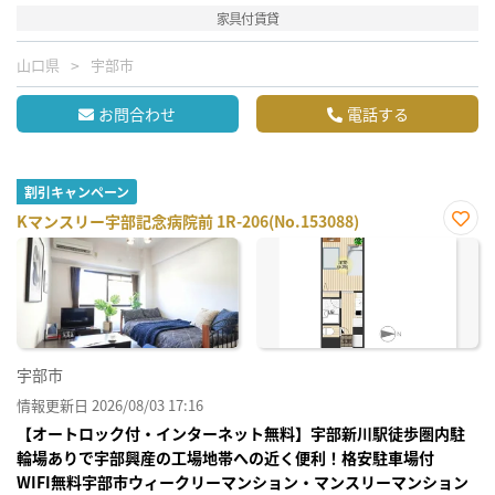
家具付賃貸
山口県
宇部市
お問合わせ
電話する
割引キャンペーン
Kマンスリー宇部記念病院前 1R-206(No.153088)
お気
に入
り登
録
宇部市
情報更新日 2026/08/03 17:16
【オートロック付・インターネット無料】宇部新川駅徒歩圏内駐
輪場ありで宇部興産の工場地帯への近く便利！格安駐車場付
WIFI無料宇部市ウィークリーマンション・マンスリーマンション