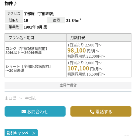
物件♪
アクセス
宇部線「宇部岬駅」
間取り
1R
面積
21.84m²
築年数
1991年 8月 築
プラン名・期間
月額目安
1日当たり 2,500円～
ロング【宇部記念病院前】
98,100
円/月～
30日以上～360日未満
初期費用他 22,000円～
1日当たり 2,800円～
ショート【宇部記念病院前】
107,100
円/月～
～30日未満
初期費用他 16,500円～
家具付賃貸
山口県
宇部市
お問合わせ
電話する
割引キャンペーン