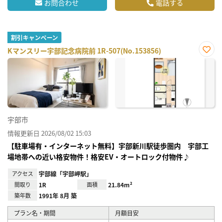
お問合わせ
電話する
割引キャンペーン
Kマンスリー宇部記念病院前 1R-507(No.153856)
お気
に入
り登
録
宇部市
情報更新日 2026/08/02 15:03
【駐車場有・インターネット無料】宇部新川駅徒歩圏内 宇部工
場地帯への近い格安物件！格安EV・オートロック付物件♪
アクセス
宇部線「宇部岬駅」
間取り
1R
面積
21.84m²
築年数
1991年 8月 築
プラン名・期間
月額目安