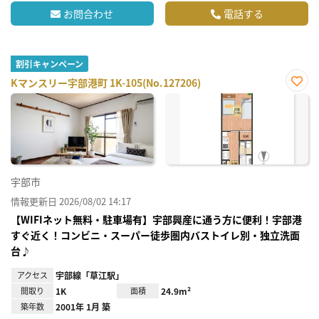
お問合わせ
電話する
割引キャンペーン
Kマンスリー宇部港町 1K-105(No.127206)
お気
に入
り登
録
宇部市
情報更新日 2026/08/02 14:17
【WIFIネット無料・駐車場有】宇部興産に通う方に便利！宇部港
すぐ近く！コンビニ・スーパー徒歩圏内バストイレ別・独立洗面
台♪
アクセス
宇部線「草江駅」
間取り
1K
面積
24.9m²
築年数
2001年 1月 築