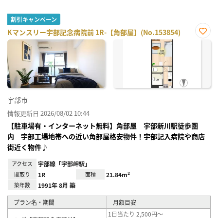
割引キャンペーン
Kマンスリー宇部記念病院前 1R-【角部屋】(No.153854)
お気
に入
り登
録
宇部市
情報更新日 2026/08/02 10:44
【駐車場有・インターネット無料】角部屋 宇部新川駅徒歩圏
内 宇部工場地帯への近い角部屋格安物件！宇部記入病院や商店
街近く物件♪
アクセス
宇部線「宇部岬駅」
間取り
1R
面積
21.84m²
築年数
1991年 8月 築
プラン名・期間
月額目安
1日当たり 2,500円～