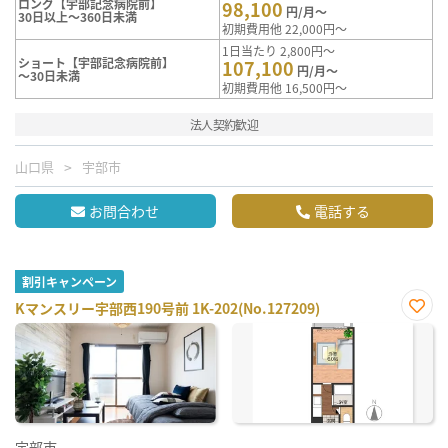
ロング【宇部記念病院前】
98,100
円/月～
30日以上～360日未満
初期費用他 22,000円～
1日当たり 2,800円～
ショート【宇部記念病院前】
107,100
円/月～
～30日未満
初期費用他 16,500円～
法人契約歓迎
山口県
宇部市
お問合わせ
電話する
割引キャンペーン
Kマンスリー宇部西190号前 1K-202(No.127209)
お気
に入
り登
録
宇部市