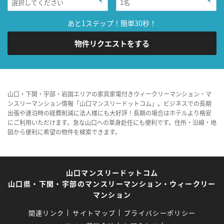
あと1ステップ！簡単30秒！
物件リクエストをする
山口・下関・宇部・岩国エリアの家具家電付きウィークリーマンション・マ
ンスリーマンション情報「山口マンスリードットコム」。ビジネスでの長期
出張や連泊時の経費削減に法人様にも大好評！長期の場合はホテルより格安
にご利用いただけます。急な山口への単身赴任にも便利です。住所・沿線・地
図から便利に希望の物件を検索できます。
山口マンスリードットコム
山口県・下関・宇部のマンスリーマンション・ウィークリー
マンション
関連リンク
サイトマップ
プライバシーポリシー