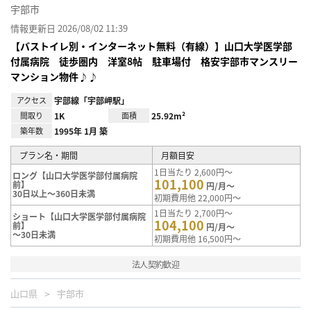
宇部市
情報更新日 2026/08/02 11:39
【バストイレ別・インターネット無料（有線）】山口大学医学部
付属病院 徒歩圏内 洋室8帖 駐車場付 格安宇部市マンスリー
マンション物件♪♪
アクセス
宇部線「宇部岬駅」
間取り
1K
面積
25.92m²
築年数
1995年 1月 築
プラン名・期間
月額目安
1日当たり 2,600円～
ロング【山口大学医学部付属病院
101,100
前】
円/月～
30日以上～360日未満
初期費用他 22,000円～
1日当たり 2,700円～
ショート【山口大学医学部付属病院
104,100
前】
円/月～
～30日未満
初期費用他 16,500円～
法人契約歓迎
山口県
宇部市