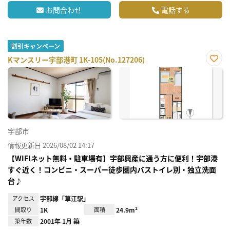
お問合わせ
電話する
割引キャンペーン
Kマンスリー宇部港町 1K-105(No.127206)
お気
に入
り登
録
宇部市
情報更新日 2026/08/02 14:17
【WIFIネット無料・駐車場有】宇部興産に通う方に便利！宇部港
すぐ近く！コンビニ・スーパー徒歩圏内バストイレ別・独立洗面
台♪
アクセス
宇部線「草江駅」
間取り
1K
面積
24.9m²
築年数
2001年 1月 築