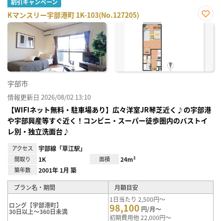
割引キャンペーン
Kマンスリー宇部港町 1K-103(No.127205)
お気
に入
り登
録
宇部市
情報更新日 2026/08/02 13:10
【WIFIネット無料・駐車場あり】広々洋室JR琴芝近く♪の宇部港
や宇部興産等すぐ近く！コンビニ・スーパー徒歩圏内のバストイ
レ別・独立洗面台♪
アクセス
宇部線「草江駅」
間取り
1K
面積
24m²
築年数
2001年 1月 築
プラン名・期間
月額目安
1日当たり 2,500円～
ロング【宇部港町】
98,100
円/月～
30日以上～360日未満
初期費用他 22,000円～