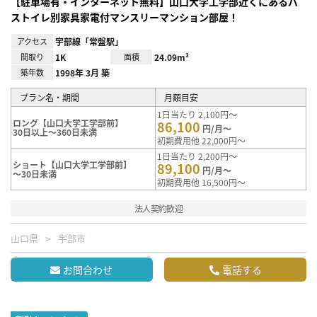
【駐車場有・インターネット無料】山口大学工学部近くにあるバ
ストイレ別家具家電付マンスリーマンション部屋！
アクセス
宇部線「常盤駅」
間取り
1K
面積
24.09m²
築年数
1998年 3月 築
プラン名・期間
月額目安
1日当たり 2,100円～
ロング【山口大学工学部前】
86,100
円/月～
30日以上～360日未満
初期費用他 22,000円～
1日当たり 2,200円～
ショート【山口大学工学部前】
89,100
円/月～
～30日未満
初期費用他 16,500円～
法人契約歓迎
山口県
宇部市
お問合わせ
電話する