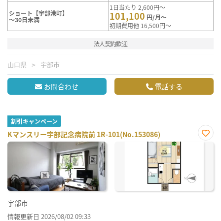
1日当たり 2,600円～
ショート【宇部港町】
101,100
円/月～
～30日未満
初期費用他 16,500円～
法人契約歓迎
山口県
宇部市
お問合わせ
電話する
割引キャンペーン
Kマンスリー宇部記念病院前 1R-101(No.153086)
お気
に入
り登
録
宇部市
情報更新日 2026/08/02 09:33