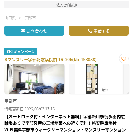
法人契約歓迎
山口県
宇部市
お問合わせ
電話する
割引キャンペーン
Kマンスリー宇部記念病院前 1R-206(No.153088)
お気
に入
り登
録
宇部市
情報更新日 2026/08/03 17:16
【オートロック付・インターネット無料】宇部新川駅徒歩圏内駐
輪場ありで宇部興産の工場地帯への近く便利！格安駐車場付
WIFI無料宇部市ウィークリーマンション・マンスリーマンション