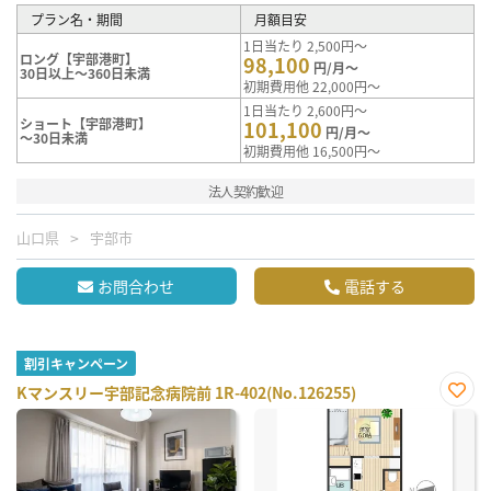
プラン名・期間
月額目安
1日当たり 2,500円～
ロング【宇部港町】
98,100
円/月～
30日以上～360日未満
初期費用他 22,000円～
1日当たり 2,600円～
ショート【宇部港町】
101,100
円/月～
～30日未満
初期費用他 16,500円～
法人契約歓迎
山口県
宇部市
お問合わせ
電話する
割引キャンペーン
Kマンスリー宇部記念病院前 1R-402(No.126255)
お気
に入
り登
録