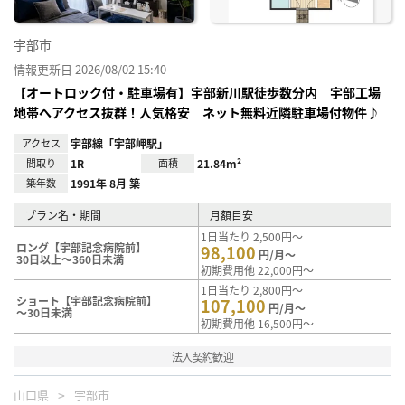
宇部市
情報更新日 2026/08/02 15:40
【オートロック付・駐車場有】宇部新川駅徒歩数分内 宇部工場
地帯へアクセス抜群！人気格安 ネット無料近隣駐車場付物件♪
アクセス
宇部線「宇部岬駅」
間取り
1R
面積
21.84m²
築年数
1991年 8月 築
プラン名・期間
月額目安
1日当たり 2,500円～
ロング【宇部記念病院前】
98,100
円/月～
30日以上～360日未満
初期費用他 22,000円～
1日当たり 2,800円～
ショート【宇部記念病院前】
107,100
円/月～
～30日未満
初期費用他 16,500円～
法人契約歓迎
山口県
宇部市