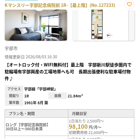
Kマンスリー宇部記念病院前 1R-【最上階】(No.127233)
お気
に入
り登
録
宇部市
情報更新日 2026/08/03 16:30
【オートロック付・WIFI無料付】最上階 宇部新川駅徒歩圏内で
駐輪場有宇部興産の工場地帯へも可 長期出張便利な駐車場付物
件♪
アクセス
宇部線「宇部岬駅」
間取り
1R
面積
21.84m²
築年数
1991年 8月 築
プラン名・期間
月額目安
1日当たり 2,500円～
ロング【宇部記念病院前】
98,100
円/月～
30日以上～360日未満
初期費用他 22,000円～