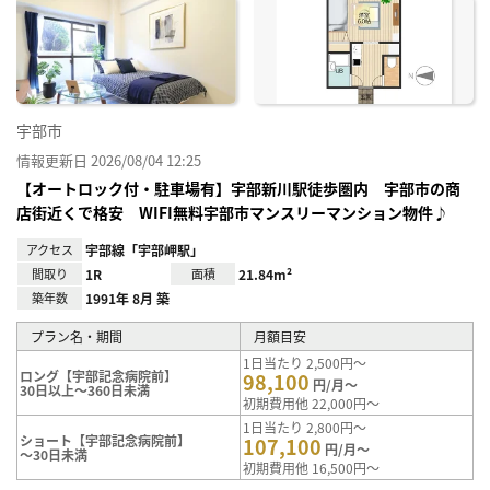
お気
に入
り登
録
宇部市
情報更新日 2026/08/04 12:25
【オートロック付・駐車場有】宇部新川駅徒歩圏内 宇部市の商
店街近くで格安 WIFI無料宇部市マンスリーマンション物件♪
アクセス
宇部線「宇部岬駅」
間取り
1R
面積
21.84m²
築年数
1991年 8月 築
プラン名・期間
月額目安
1日当たり 2,500円～
ロング【宇部記念病院前】
98,100
円/月～
30日以上～360日未満
初期費用他 22,000円～
1日当たり 2,800円～
ショート【宇部記念病院前】
107,100
円/月～
～30日未満
初期費用他 16,500円～