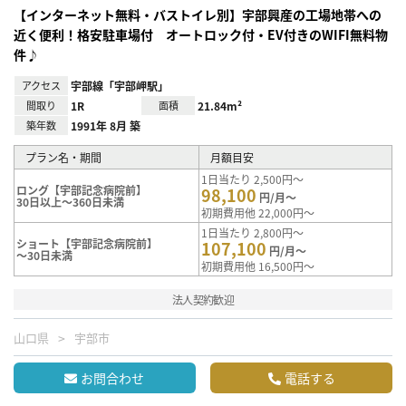
【インターネット無料・バストイレ別】宇部興産の工場地帯への
近く便利！格安駐車場付 オートロック付・EV付きのWIFI無料物
件♪
アクセス
宇部線「宇部岬駅」
間取り
1R
面積
21.84m²
築年数
1991年 8月 築
プラン名・期間
月額目安
1日当たり 2,500円～
ロング【宇部記念病院前】
98,100
円/月～
30日以上～360日未満
初期費用他 22,000円～
1日当たり 2,800円～
ショート【宇部記念病院前】
107,100
円/月～
～30日未満
初期費用他 16,500円～
法人契約歓迎
山口県
宇部市
お問合わせ
電話する