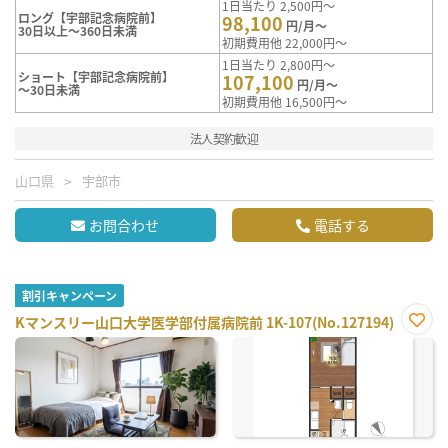
1日当たり 2,500円～
ロング【宇部記念病院前】
98,100
円/月～
30日以上～360日未満
初期費用他 22,000円～
1日当たり 2,800円～
ショート【宇部記念病院前】
107,100
円/月～
～30日未満
初期費用他 16,500円～
法人契約歓迎
山口県
宇部市
お問合わせ
電話する
割引キャンペーン
Kマンスリー山口大学医学部付属病院前 1K-107(No.127194)
お気
に入
り登
録