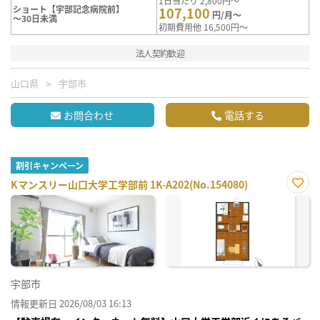
1日当たり 2,800円～
ショート【宇部記念病院前】
107,100
円/月～
～30日未満
初期費用他 16,500円～
法人契約歓迎
山口県
宇部市
お問合わせ
電話する
割引キャンペーン
Kマンスリー山口大学工学部前 1K-A202(No.154080)
お気
に入
り登
録
宇部市
情報更新日 2026/08/03 16:13