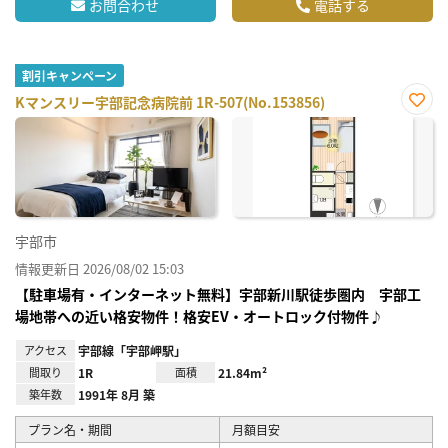
お問合わせ
電話する
割引キャンペーン
Kマンスリー宇部記念病院前 1R-507(No.153856)
お気
に入
り登
録
宇部市
情報更新日 2026/08/02 15:03
【駐車場有・インターネット無料】宇部新川駅徒歩圏内 宇部工
場地帯への近い格安物件！格安EV・オートロック付物件♪
アクセス
宇部線「宇部岬駅」
間取り
1R
面積
21.84m²
築年数
1991年 8月 築
プラン名・期間
月額目安