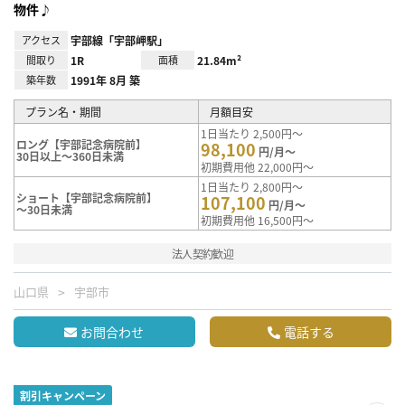
物件♪
アクセス
宇部線「宇部岬駅」
間取り
1R
面積
21.84m²
築年数
1991年 8月 築
プラン名・期間
月額目安
1日当たり 2,500円～
ロング【宇部記念病院前】
98,100
円/月～
30日以上～360日未満
初期費用他 22,000円～
1日当たり 2,800円～
ショート【宇部記念病院前】
107,100
円/月～
～30日未満
初期費用他 16,500円～
法人契約歓迎
山口県
宇部市
お問合わせ
電話する
割引キャンペーン