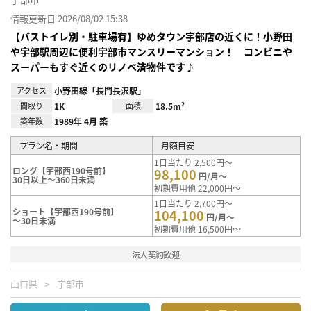
情報更新日 2026/08/02 15:38
【バストイレ別・駐車場有】ゆめタウン宇部店の近くに！小野田
や宇部駅周辺に便利宇部市マンスリーマンション！ コンビニや
スーパーもすぐ近くのリノベ済物件です♪
アクセス
小野田線「長門長沢駅」
間取り
1K
面積
18.5m²
築年数
1989年 4月 築
プラン名・期間
月額目安
1日当たり 2,500円～
ロング【宇部西190号前】
98,100
円/月～
30日以上～360日未満
初期費用他 22,000円～
1日当たり 2,700円～
ショート【宇部西190号前】
104,100
円/月～
～30日未満
初期費用他 16,500円～
法人契約歓迎
山口県
宇部市